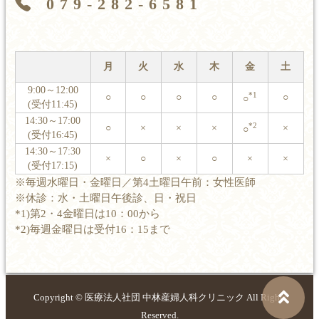
079-282-6581
月
火
水
木
金
土
9:00～12:00
*1
○
○
○
○
○
○
(受付11:45)
14:30～17:00
*2
○
×
×
×
×
○
(受付16:45)
14:30～17:30
×
○
×
○
×
×
(受付17:15)
※毎週水曜日・金曜日／第4土曜日午前：女性医師
※休診：水・土曜日午後診、日・祝日
*1)第2・4金曜日は10：00から
*2)毎週金曜日は受付16：15まで
Copyright ©
医療法人社団 中林産婦人科クリニック
All Rights
Reserved.