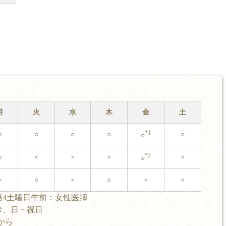
月
火
水
木
金
土
*1
○
○
○
○
○
○
*2
○
×
×
×
×
○
×
○
×
○
×
×
第4土曜日午前：女性医師
診、日・祝日
0から