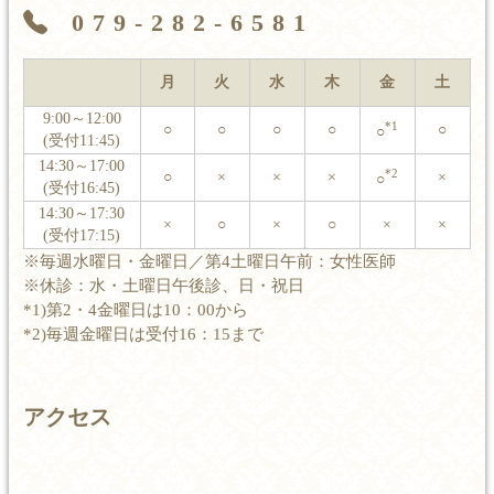
079-282-6581
月
火
水
木
金
土
9:00～12:00
*1
○
○
○
○
○
○
(受付11:45)
14:30～17:00
*2
○
×
×
×
×
○
(受付16:45)
14:30～17:30
×
○
×
○
×
×
(受付17:15)
※毎週水曜日・金曜日／第4土曜日午前：女性医師
※休診：水・土曜日午後診、日・祝日
*1)第2・4金曜日は10：00から
*2)毎週金曜日は受付16：15まで
アクセス