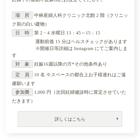
場 所
中林産婦人科クリニック北館 2 階（クリニッ
ク前の白い建物）
日 時
第 2・4 水曜日 13：45～15：15
運動前後 15 分はヘルスチェックがあります
※開催日等詳細は Instagram にてご案内しま
す
対 象
妊娠16週以降の方*その他条件あり
定 員
10 名 ※スペースの都合上お子様連れはご遠
慮願います
参加費
1,000 円（次回妊婦健診時に算定させていた
だきます）
詳しくはこちら