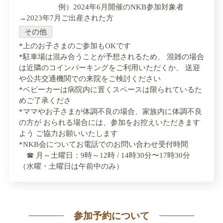
例）2024年6月開催のNKB参加対象者
→2023年7月ご出産された方
その他
*上のお子さまのご参加もOKです
*駐車場は混み合うことが予想されるため、 混雑の場合
は近隣のコインパーキングをご利用いただくか、 送迎
や公共交通機関での来院をご検討ください
*ベビーカーは病院内に置くスペースは限られているた
めご了承くださ
*ママやお子さまが体調不良の場合、家族内に体調不良
の方が おられる場合には、参加をお控えいただきます
よう ご協力お願いいたします
*NKB会についてお電話でのお問い合わせ受付時間
☎︎ 月～土曜日：9時～12時 / 14時30分〜17時30分
（水曜・土曜日は午前中のみ）
参加予約について