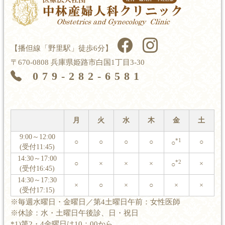
【播但線「野里駅」徒歩6分】
〒670-0808 兵庫県姫路市白国1丁目3-30
079-282-6581
月
火
水
木
金
土
9:00～12:00
*1
○
○
○
○
○
○
(受付11:45)
14:30～17:00
*2
○
×
×
×
×
○
(受付16:45)
14:30～17:30
×
○
×
○
×
×
(受付17:15)
※毎週水曜日・金曜日／第4土曜日午前：女性医師
※休診：水・土曜日午後診、日・祝日
*1)第2・4金曜日は10：00から