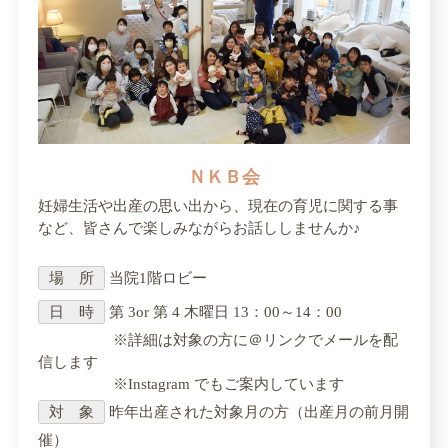
ＮＫＢ会
妊婦生活や出産の思い出から、現在の育児に関する事
など、皆さんで楽しみながらお話ししませんか♪
場 所
当院1階ロビー
日 時
第 3or 第 4 木曜日 13：00～14：00
※詳細は対象の方に＠リンクでメールを配
信します
※Instagram でもご案内しています
対 象
昨年出産された対象月の方（出産月の前月開
催）