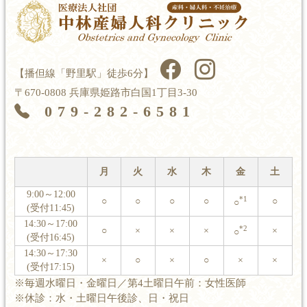
【播但線「野里駅」徒歩6分】
〒670-0808 兵庫県姫路市白国1丁目3-30
079-282-6581
月
火
水
木
金
土
9:00～12:00
*1
○
○
○
○
○
○
(受付11:45)
14:30～17:00
*2
○
×
×
×
×
○
(受付16:45)
14:30～17:30
×
○
×
○
×
×
(受付17:15)
※毎週水曜日・金曜日／第4土曜日午前：女性医師
※休診：水・土曜日午後診、日・祝日