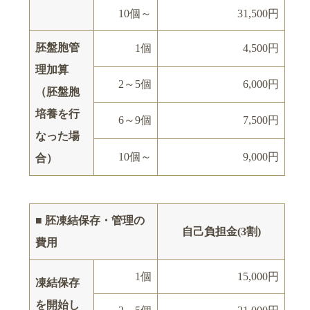
10個～
31,500円
胚盤胞管
1個
4,500円
理加算
2～5個
6,000円
（胚盤胞
培養を行
6～9個
7,500円
なった場
10個～
9,000円
合）
■ 胚凍結保存・管理の
自己負担金(3割)
費用
1個
15,000円
凍結保存
を開始し