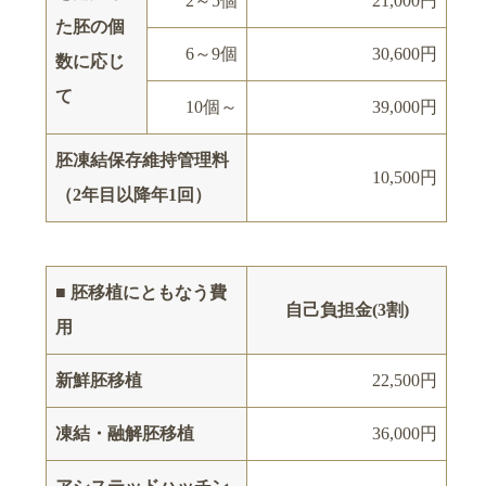
2～5個
21,000円
た胚の個
6～9個
30,600円
数に応じ
て
10個～
39,000円
胚凍結保存維持管理料
10,500円
（2年目以降年1回）
■ 胚移植にともなう費
自己負担金(3割)
用
新鮮胚移植
22,500円
凍結・融解胚移植
36,000円