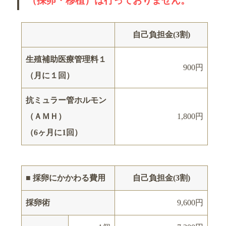
（採卵・移植）は行っておりません。
自己負担金(3割)
生殖補助医療管理料１
900円
（月に１回）
抗ミュラー管ホルモン
（ＡＭＨ）
1,800円
（6ヶ月に1回）
■ 採卵にかかわる費用
自己負担金(3割)
採卵術
9,600円