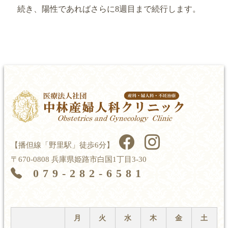
続き、陽性であればさらに8週目まで続行します。
【播但線「野里駅」徒歩6分】
〒670-0808 兵庫県姫路市白国1丁目3-30
079-282-6581
月
火
水
木
金
土