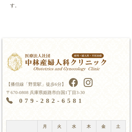
す。
【播但線「野里駅」徒歩6分】
〒670-0808 兵庫県姫路市白国1丁目3-30
079-282-6581
月
火
水
木
金
土